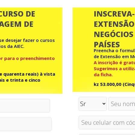
CURSO DE
INSCREVA-
AGEM DE
EXTENSÃO
NEGÓCIOS
e desejar fazer o cursos
PAÍSES
os da AIEC.
Preencha o formulá
de Extensão em M
or para o preenchimento
A inscrição é grat
Sugerimos a util
e quarenta reais) à vista
da ficha.
is e trinta e cinco
kz 53.000,00 (Cinq