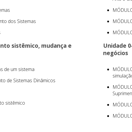
temas
MÓDULO 0
to dos Sistemas
MÓDULO 
s
MÓDULO 
nto sistêmico, mudança e
Unidade 0
negócios
s de um sistema
MÓDULO 
simulaçã
to de Sistemas Dinâmicos
MÓDULO 0
Suprimen
o sistêmico
MÓDULO 0
MÓDULO 0